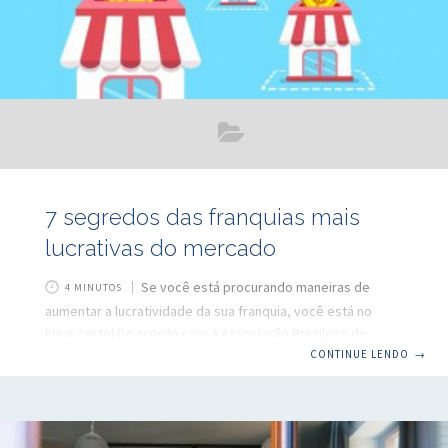
7 segredos das franquias mais
lucrativas do mercado
Se você está procurando maneiras de
4 MINUTOS
aumentar a lucratividade da sua franquia, você está no
lugar certo! De acordo com a Associação Brasileira de
Franchising, mesmo com o cenário econômico
CONTINUE LENDO
→
desfavorável no ano passado, as franquias mantiveram sua
característica de consistência e estabilidade ao longo do
tempo. No ano de 2019, por exemplo, as mais de 2900
franquias brasileiras faturaram cerca de 185 bilhões de