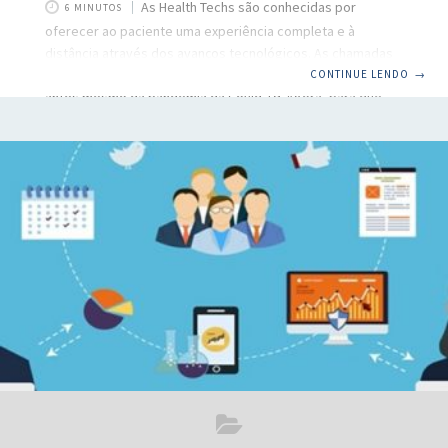
As Health Techs são conhecidas por
6 MINUTOS
oferecer ao paciente uma experiência completa e à
distância através dos avanços tecnológicos. As chamadas
startups de saúde já vinham conquistando o mundo todo
CONTINUE LENDO
→
antes mesmo da pandemia da Covid-19. Agora, para que
elas acompanhem a velocidade da tecnologia, é preciso
focar em uma boa estratégia de comunicação para que o
negócio traga bons resultados para os envolvidos. Nos
últimos anos, a tecnologia vem tomando proporções
incalculáveis em todo o mundo, conquistando diversos
mercados, principalmente o