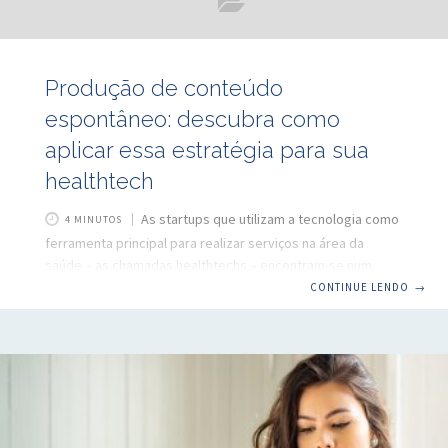
Produção de conteúdo
espontâneo: descubra como
aplicar essa estratégia para sua
healthtech
As startups que utilizam a tecnologia como
4 MINUTOS
ferramenta principal para realizar serviços na área da
saúde – as chamadas healthtechs – encontram-se num
momento de grande evidência, por conta de toda a
CONTINUE LENDO
→
mudança no estilo de vida causada pela pandemia de
corona vírus. Isso se traduz, por exemplo, nos
investimentos.. Segundo o Healthtech Report da Distrito,
apenas nos três primeiros meses de 2021 esse setor
captou mais de 90 milhões de dólares no Brasil, cerca de
85% de tudo que foi investido