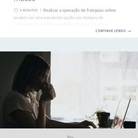
Realizar a operação de franquias online
4 MINUTOS
podem ser uma excelente opção nos tempos de
isolamento físico! Em momentos de exceção como
estamos vivendo, ter um negócio digital é uma excelente
CONTINUE LENDO
→
alternativa para se ter uma fonte de renda, mesmo em
tempos de isolamento físico. Além disso, a chamada
revolução digital veio para ficar: muitos processos e
empresas, antes acostumadas ao ambiente físico, foram
transportados (e até aperfeiçoados) para o digital. Além
disso, é válido lembrar que vários negócios extremamente
lucrativos (tais como