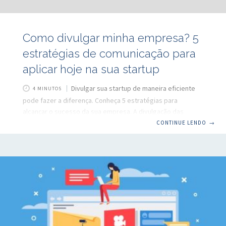
Como divulgar minha empresa? 5
estratégias de comunicação para
aplicar hoje na sua startup
Divulgar sua startup de maneira eficiente
4 MINUTOS
pode fazer a diferença. Conheça 5 estratégias para
alcançar o sucesso da sua empresa. A divulgação das
atividades realizadas pela startup é parte fundamental da
CONTINUE LENDO
→
trajetória de sucesso das startups. Afinal, de nada adianta
você ter um produto ou serviço de qualidade impecável,
mas de nada adianta se você não souber comunicar isso ao
seu público, de maneira assertiva. Pensando nisso,
separamos cinco estratégias diferentes que podem ser
utilizadas para divulgar a sua empresa nos meios