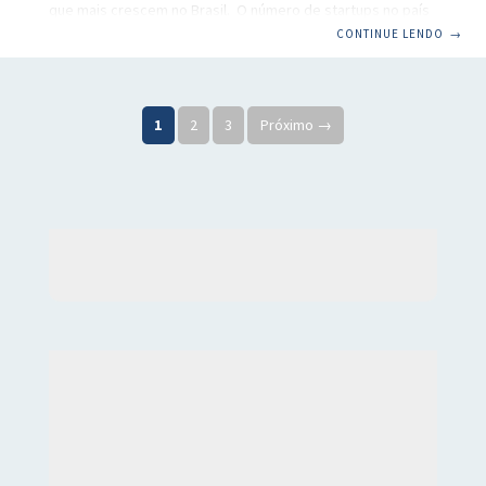
que mais crescem no Brasil. O número de startups no país
cresceu exponencialmente nos últimos anos. No período
CONTINUE LENDO
→
entre 2011 a 2020, o aumento das startups foi de 20 vezes,
segundo dados da fundação da Abstartups. Atualmente, o
Brasil tem mais de 10 mil startups, e a tendência é que
1
2
3
Próximo →
esse mercado cresça ainda mais nos próximos anos. Há
algum tempo, a maioria das