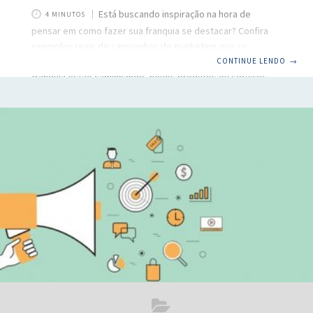
Está buscando inspiração na hora de
4 MINUTOS
pensar em como fazer sua franquia se destacar? Confira
exemplos reais de campanhas de marketing que se
destacaram por sua originalidade As operações da sua
CONTINUE LENDO
→
franquia estão caminhando, novos produtos ou serviços
estão sendo desenvolvidos, os consumidores já
reconhecem a sua marca… agora é o momento de
alavancar as vendas. Uma campanha de marketing bem
estruturada, que converse diretamente com as
necessidades da sua persona, pode ser a chave para suas
vendas decolarem e seu público