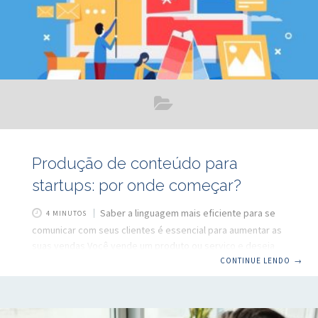
Produção de conteúdo para
startups: por onde começar?
Saber a linguagem mais eficiente para se
4 MINUTOS
comunicar com seus clientes é essencial para aumentar as
suas vendas Você vende um produto ou serviço e deseja
aumentar sua base de clientes. Uma das possíveis
CONTINUE LENDO
→
estratégias a serem utilizadas para tal é a produção de
conteúdo relacionado à sua marca. Mas que tipo de
conteúdo preciso produzir? Qual o formato mais eficiente?