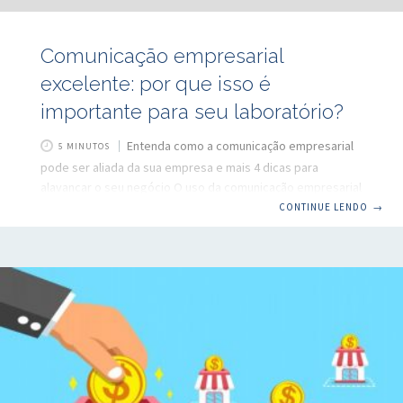
Comunicação empresarial
excelente: por que isso é
importante para seu laboratório?
Entenda como a comunicação empresarial
5 MINUTOS
pode ser aliada da sua empresa e mais 4 dicas para
alavancar o seu negócio O uso da comunicação empresarial
no setor da saúde é um elemento útil não só para a gestão
CONTINUE LENDO
→
da sua empresa, mas também uma fórmula para alavancar
o seu negócio De acordo com o estudo “O Papel da
Comunicação nas Organizações de Saúde: oportunidades e
desafios”, um projeto de comunicação empresarial
eficiente tem um papel estratégico para uma companhia de
saúde e