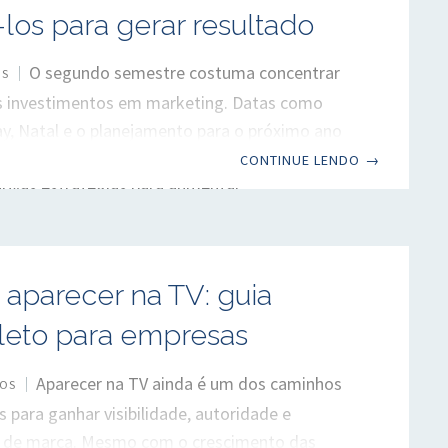
e o aspecto menos
á-los para gerar resultado
O segundo semestre costuma concentrar
OS
s investimentos em marketing. Datas como
ay, Natal e o planejamento para o próximo ano
 que empresas acelerem campanhas e
CONTINUE LENDO
→
ovas estratégias para aumentar
ento de marca, gerar demanda e fortalecer o
ento com clientes. Mas, além do calendário
, existe outro movimento transformando a
aparecer na TV: guia
teligência artificial está mudando a forma como
s pesquisam informações, descobrem marcas e
eto para empresas
isões de compra. Essa mudança acontece em
celerado.
Aparecer na TV ainda é um dos caminhos
OS
s para ganhar visibilidade, autoridade e
 de marca. Mesmo com o crescimento das