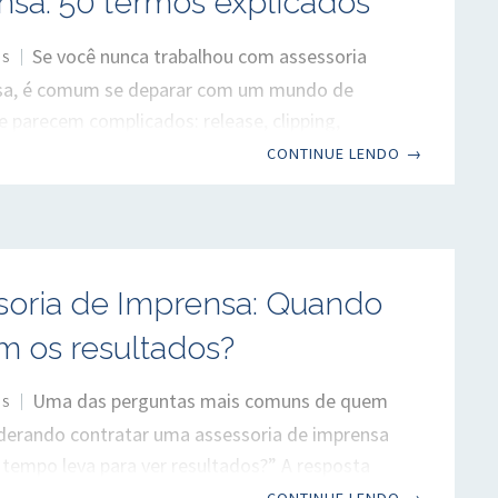
nsa: 50 termos explicados
Se você nunca trabalhou com assessoria
OS
sa, é comum se deparar com um mundo de
 parecem complicados: release, clipping,
ling, embargo, off the record… A boa notícia é
CONTINUE LENDO
→
lgumas definições claras, tudo fica bem mais
reparamos este glossário com 50 termos
 para quem quer entender o vocabulário da
 de imprensa e relações públicas. É um
soria de Imprensa: Quando
ra consulta rápida, útil para clientes,
, empreendedores e profissionais de outras
m os resultados?
Assessoria de imprensa
Uma das perguntas mais comuns de quem
OS
derando contratar uma assessoria de imprensa
 tempo leva para ver resultados?” A resposta
 depende. Mas existem marcos realistas que