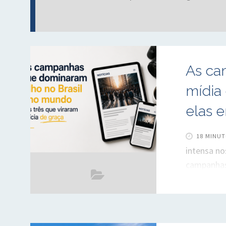
As ca
mídia
elas 
18 MINUT
intensa no
campanhas
planejam: 
Separamos
fizeram d
comunicaçã