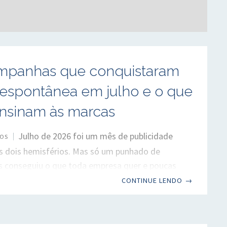
mpanhas que conquistaram
 espontânea em julho e o que
ensinam às marcas
Julho de 2026 foi um mês de publicidade
OS
s dois hemisférios. Mas só um punhado de
 conseguiu o que toda empresa quer e poucas
virar pauta espontânea na imprensa.
CONTINUE LENDO
→
 as que conseguiram, e mostramos o que elas
e diferente. Se você acompanha o mercado de
o, julho passou rápido e cheio. Do lado de