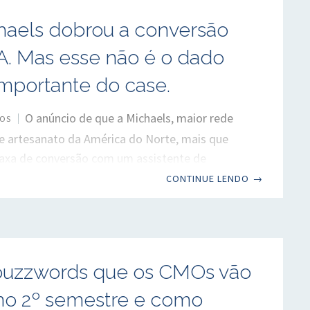
nal da Copa do Mundo em 19 de julho — Espanha
haels dobrou a conversão
rgentina, segundo título espanhol, último jogo
A. Mas esse não é o dado
importante do case.
O anúncio de que a Michaels, maior rede
OS
de artesanato da América do Norte, mais que
taxa de conversão com um assistente de
seado em inteligência artificial ganhou
CONTINUE LENDO
→
em praticamente todos os veículos
ados em varejo e tecnologia. O resultado
enção por trazer um dos primeiros exemplos
e uma grande rede divulgando métricas
buzzwords que os CMOs vão
sobre o uso de IA na experiência de compra. No
 percentual de conversão talvez seja
 no 2º semestre e como