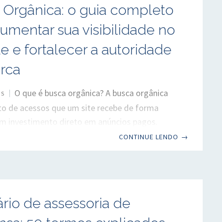
 Orgânica: o guia completo
ais”, a resposta mais correta é: depende da
ada para calcular o valor equivalente de mídia,
umentar sua visibilidade no
 e fortalecer a autoridade
rca
O que é busca orgânica? A busca orgânica
OS
to de acessos que um site recebe de forma
em investimento direto em anúncios pagos.
 usuário faz uma pesquisa no Google, Bing ou
CONTINUE LENDO
→
nismo de busca e clica em um resultado não
o, esse acesso é considerado orgânico. Para
conquistar uma boa posição na busca orgânica
reduzir a dependência de mídia paga, gerar
rio de assessoria de
ificados continuamente e construir autoridade
. Ao contrário dos anúncios, que