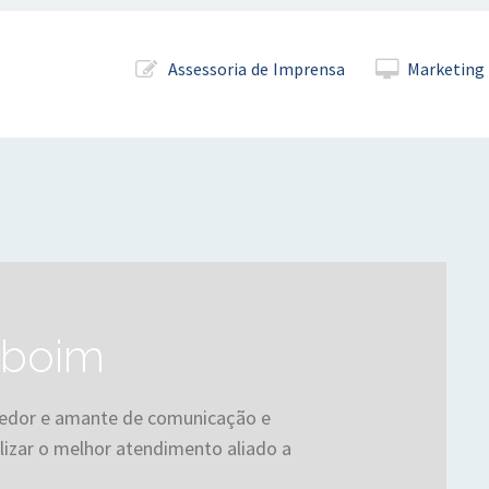
Pular para o conteúdo
Assessoria de Imprensa
Marketing 
erboim
edor e amante de comunicação e
izar o melhor atendimento aliado a