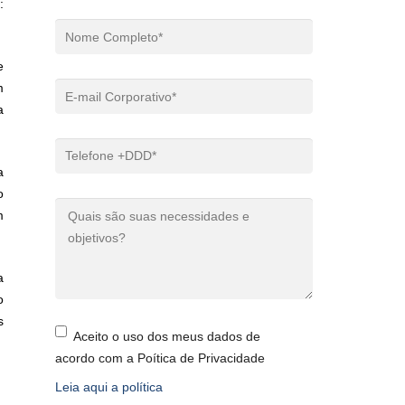
:
e
m
a
a
o
m
a
o
s
Aceito o uso dos meus dados de
acordo com a Poítica de Privacidade
Leia aqui a política