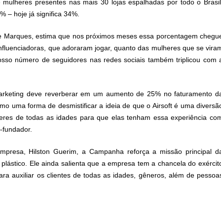
 mulheres presentes nas mais 30 lojas espalhadas por todo o Brasil
 – hoje já significa 34%.
e
Marques, estima que nos próximos meses essa porcentagem chegu
influenciadoras, que adoraram jogar, quanto das mulheres que se vira
osso número de seguidores nas redes sociais também triplicou com 
 marketing deve reverberar em um aumento de 25% no faturamento d
o uma forma de desmistificar a ideia de que o Airsoft é uma diversã
heres de todas as idades para que elas tenham essa experiência co
o-fundador.
mpresa, Hilston Guerim, a Campanha reforça a missão principal d
lástico. Ele ainda salienta que a empresa tem a chancela do exércit
ara auxiliar os clientes de todas as idades, gêneros, além de pessoa