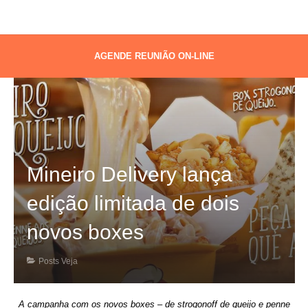
AGENDE REUNIÃO ON-LINE
Mineiro Delivery lança
edição limitada de dois
novos boxes
Posts Veja
A campanha com os novos boxes – de strogonoff de queijo e penne