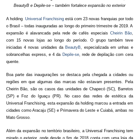
BeautyB e Depile-se – também fortalece expansão no exterior
A holding
Universal Franchising
está com 23 novas franquias por todo
o Brasil – todas inauguradas ao longo do primeiro trimestre de 2019. A
expansão é alavancada pela rede de cafés especiais
Cheirin Bão
,
com 15 novas lojas ao longo do período. O grupo também teve
iniciadas 4 novas unidades da
BeautyB
, especializada em unhas e
sobrancelhas express, e 4 da
Depile-se
, rede de depilação com cera
quente.
Boa parte das inaugurações se destaca pela chegada a cidades ou
regiões em que algumas das marcas não estavam presentes. Pela
Cheirin Bão, são os casos das unidades de Chapecó (SC), Barretos
(SP) e Foz do Iguaçu (PR). No caso das redes de estética da
Universal Franchising, esta expansão da holding marcou a entrada em
cidades como Aracaju (SE) e Primavera do Leste e Cuiabá, ambas no
Mato Grosso.
Além da expansão no território brasileiro, a Universal Franchising tem
mirado o exterior,
onde desde o fim de 2018 conta com uma loja da