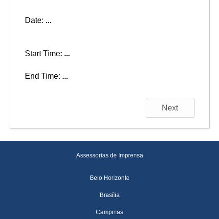
Date:
...
Start Time:
...
End Time:
...
Next
Assessorias de Imprensa
Belo Horizonte
Brasília
Campinas