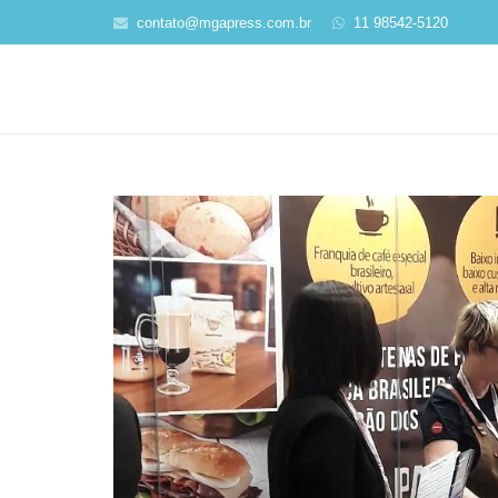
contato@mgapress.com.br
11 98542-5120