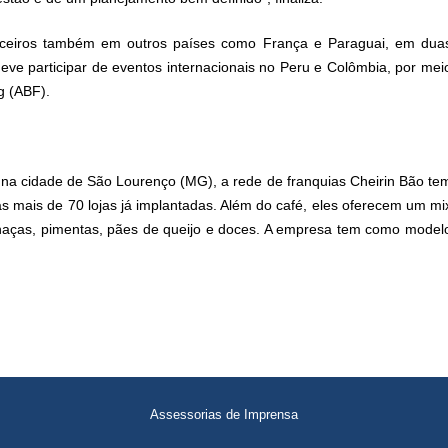
rceiros também em outros países como França e Paraguai, em dua
eve participar de eventos internacionais no Peru e Colômbia, por mei
g (ABF).
 na cidade de São Lourenço (MG), a rede de franquias Cheirin Bão te
as mais de 70 lojas já implantadas. Além do café, eles oferecem um mi
haças, pimentas, pães de queijo e doces. A empresa tem como model
Assessorias de Imprensa