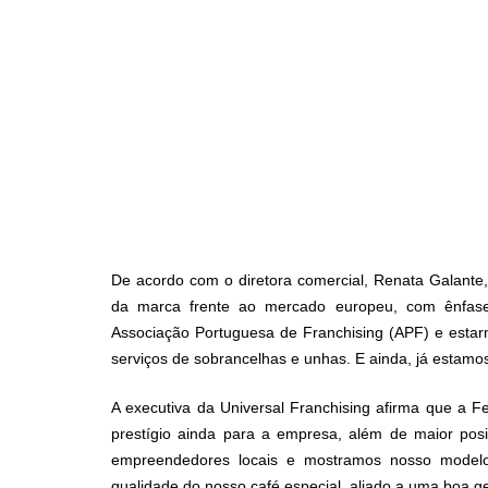
De acordo com o diretora comercial, Renata Galante,
da marca frente ao mercado europeu, com ênfase
Associação Portuguesa de Franchising (APF) e estar
serviços de sobrancelhas e unhas. E ainda, já estam
A executiva da Universal Franchising afirma que a F
prestígio ainda para a empresa, além de maior pos
empreendedores locais e mostramos nosso modelo 
qualidade do nosso café especial, aliado a uma boa ge