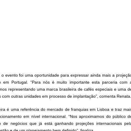
 o evento foi uma oportunidade para expressar ainda mais a projeçã
 em Portugal. “Para nós é muito importante esta parceria com 
mos representando uma marca brasileira de cafés especiais e uma d
os com outras unidades em processo de implantação”, comenta Renata
eira é uma referência do mercado de franquias em Lisboa e traz mai
icionamento em nível internacional. “Nos aproximamos do público d
de negócios que já está ganhando projeções internacionais pel
stão e de um planejamento bem definido”, finaliza.