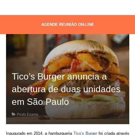
AGENDE REUNIÃO ON-LINE
Tico’s Burger anuncia a
abertura de duas unidades
em São Paulo
Posts Exame
Inaugurado em 2014, a hamburgueria
Tico’s Burger
foi criada através