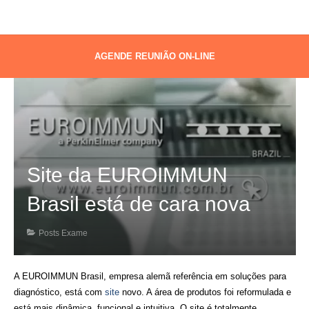
AGENDE REUNIÃO ON-LINE
Site da EUROIMMUN
Brasil está de cara nova
Posts Exame
A
EUROIMMUN Brasil,
empresa alemã referência em soluções para
diagnóstico, está com
site
novo. A área de produtos foi reformulada e
está mais dinâmica, funcional e intuitiva. O site é totalmente