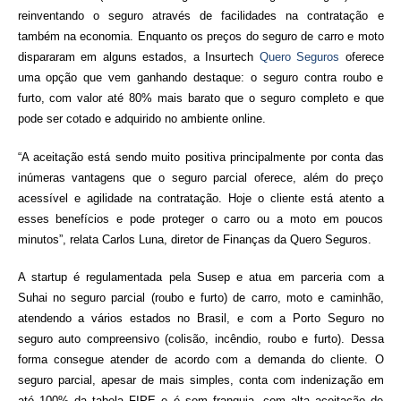
reinventando o seguro através de facilidades na contratação e
também na economia. Enquanto os preços do seguro de carro e moto
dispararam em alguns estados, a Insurtech
Quero Seguros
oferece
uma opção que vem ganhando destaque: o seguro contra roubo e
furto, com valor até 80% mais barato que o seguro completo e que
pode ser cotado e adquirido no ambiente online.
“A aceitação está sendo muito positiva principalmente por conta das
inúmeras vantagens que o seguro parcial oferece, além do preço
acessível e agilidade na contratação. Hoje o cliente está atento a
esses benefícios e pode proteger o carro ou a moto em poucos
minutos”, relata Carlos Luna, diretor de Finanças da Quero Seguros.
A startup é regulamentada pela Susep e atua em parceria com a
Suhai no seguro parcial (roubo e furto) de carro, moto e caminhão,
atendendo a vários estados no Brasil, e com a Porto Seguro no
seguro auto compreensivo (colisão, incêndio, roubo e furto). Dessa
forma consegue atender de acordo com a demanda do cliente. O
seguro parcial, apesar de mais simples, conta com indenização em
até 100% da tabela FIPE e é sem franquia, com alta aceitação de