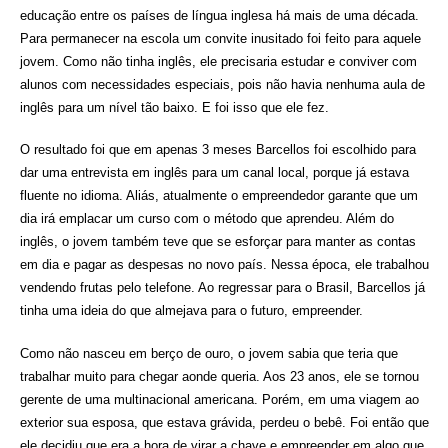
educação entre os países de língua inglesa há mais de uma década.
Para permanecer na escola um convite inusitado foi feito para aquele
jovem. Como não tinha inglês, ele precisaria estudar e conviver com
alunos com necessidades especiais, pois não havia nenhuma aula de
inglês para um nível tão baixo. E foi isso que ele fez.
O resultado foi que em apenas 3 meses Barcellos foi escolhido para
dar uma entrevista em inglês para um canal local, porque já estava
fluente no idioma. Aliás, atualmente o empreendedor garante que um
dia irá emplacar um curso com o método que aprendeu. Além do
inglês, o jovem também teve que se esforçar para manter as contas
em dia e pagar as despesas no novo país. Nessa época, ele trabalhou
vendendo frutas pelo telefone. Ao regressar para o Brasil, Barcellos já
tinha uma ideia do que almejava para o futuro, empreender.
Como não nasceu em berço de ouro, o jovem sabia que teria que
trabalhar muito para chegar aonde queria. Aos 23 anos, ele se tornou
gerente de uma multinacional americana. Porém, em uma viagem ao
exterior sua esposa, que estava grávida, perdeu o bebê. Foi então que
ele decidiu que era a hora de virar a chave e empreender em algo que