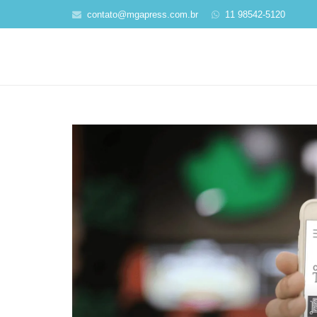
contato@mgapress.com.br
11 98542-5120