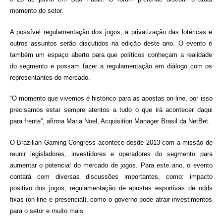
momento do setor.
A possível regulamentação dos jogos, a privatização das lotéricas e
outros assuntos serão discutidos na edição deste ano. O evento é
também um espaço aberto para que políticos conheçam a realidade
do segmento e possam fazer a regulamentação em diálogo com os
representantes do mercado.
“O momento que vivemos é histórico para as apostas on-line, por isso
precisamos estar sempre atentos a tudo o que irá acontecer daqui
para frente”, afirma Maria Noel, Acquisition Manager Brasil da NetBet.
O Brazilian Gaming Congress acontece desde 2013 com a missão de
reunir legisladores, investidores e operadores do segmento para
aumentar o potencial do mercado de jogos. Para este ano, o evento
contará com diversas discussões importantes, como: impacto
positivo dos jogos, regulamentação de apostas esportivas de odds
fixas (on-line e presencial), como o governo pode atrair investimentos
para o setor e muito mais.