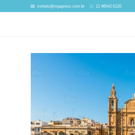
contato@mgapress.com.br
11 98542-5120