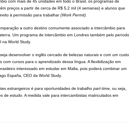
âmbio com mais de 45 unidades em todo o Brasil, os programas de
têm preços a partir de cerca de R$ 5,2 mil (4 semanas) e alunos que
reito à permissão para trabalhar
(Work Permit).
omparação a outro destino comumente associado a intercâmbio para
glaterra. Um programa de intercâmbio em Londres também pelo períod
l na World Study.
eseja desenvolver o inglês cercado de belezas naturais e com um custo
s com cursos para o aprendizado dessa língua. A flexibilização em
brasileiro interessado em estudar em Malta, pois poderá combinar um
iago España, CEO da World Study.
tes estrangeiros é para oportunidades de trabalho
part-time,
ou seja,
s de estudo. A medida vale para intercambistas matriculados em