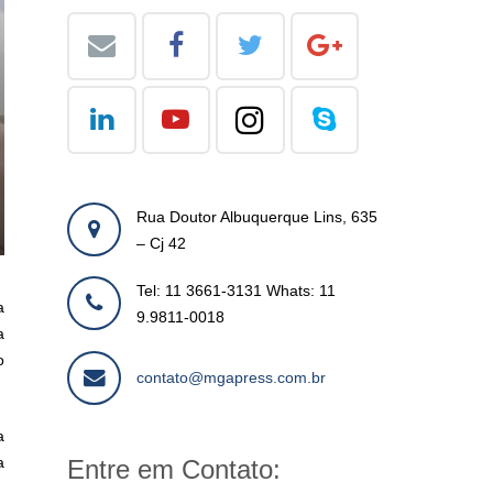
Rua Doutor Albuquerque Lins, 635
– Cj 42
Tel: 11 3661-3131 Whats: 11
a
9.9811-0018
a
o
contato@mgapress.com.br
a
a
Entre em Contato: