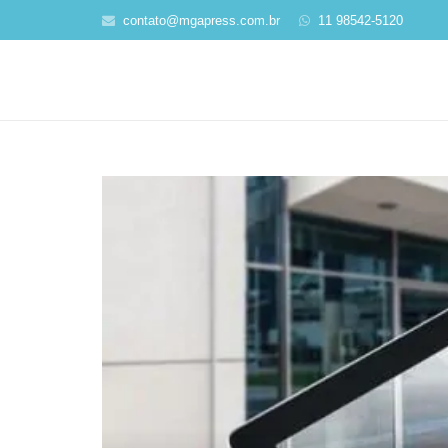
contato@mgapress.com.br
11 98542-5120