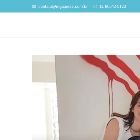
contato@mgapress.com.br
11 98542-5120