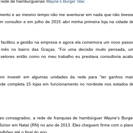
a rede de hamburguerias
Wayne’s Burger Star
.
hecimento e ao mesmo tempo não me aventurar em nada que não tivess
 consultor e em julho de 2015 abri minha primeira loja na cidade d
or facilitou a gestão na empresa e agora ela comemora um novo passo
te mês no bairro das Graças. “Foi uma decisão muito pensada, u
etores então como no meu trabalho eu prestava consultoria acab
em investir em algumas unidades da rede para “ter ganhos mai
rede completa 15 lojas em funcionamento no nordeste nos estados d
ores consagrados, a rede de franquias de hambúrguer Wayne’s Burge
r Júnior em Natal (RN) no ano de 2013. Eles cheguem firme com o plan
ilhões até o final do ano.