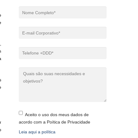
e
e
,
m
a
s
e
Aceito o uso dos meus dados de
acordo com a Poítica de Privacidade
r
o
Leia aqui a política