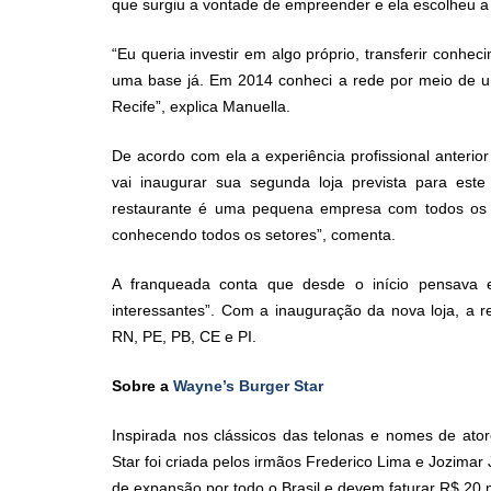
que surgiu a vontade de empreender e ela escolheu 
“Eu queria investir em algo próprio, transferir con
uma base já. Em 2014 conheci a rede por meio de um
Recife”, explica Manuella.
De acordo com ela a experiência profissional anteri
vai inaugurar sua segunda loja prevista para es
restaurante é uma pequena empresa com todos os s
conhecendo todos os setores”, comenta.
A franqueada conta que desde o início pensava 
interessantes”. Com a inauguração da nova loja, a 
RN, PE, PB, CE e PI.
Sobre a
Wayne’s Burger Star
Inspirada nos clássicos das telonas e nomes de at
Star foi criada pelos irmãos Frederico Lima e Jozima
de expansão por todo o Brasil e devem faturar R$ 20 m