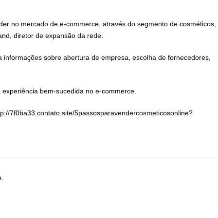
nder no mercado de e-commerce, através do segmento de cosméticos,
nd, diretor de expansão da rede.
a informações sobre abertura de empresa, escolha de fornecedores,
 experiência bem-sucedida no e-commerce.
ttp://7f0ba33.contato.site/5passosparavendercosmeticosonline?
o.