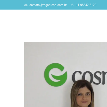
contato@mgapress.com.br
11 98542-5120