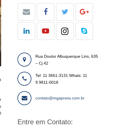
Rua Doutor Albuquerque Lins, 635
– Cj 42
Tel: 11 3661-3131 Whats: 11
é
9.9811-0018
contato@mgapress.com.br
r
o
0
Entre em Contato: