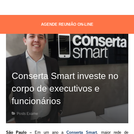
AGENDE REUNIÃO ON-LINE
Conserta Smart investe no
corpo de executivos e
funcionários
Posts Exame
São Paulo –
Em um ano a
Conserta Smart
, maior rede de