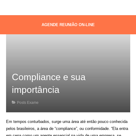
AGENDE REUNIÃO ON-LINE
Compliance e sua
importância
Posts Exame
Em tempos conturbados, surge uma área até então pouco conhecida
pelos brasileiros, a área de “
compliance
”, ou conformidade. “Ela entra
em cena como um agente essencial na vida de uma empresa, se