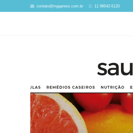
contato@mgapress.com.br
11 98542-5120