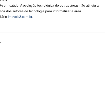
% em saúde. A evolução tecnológica de outras áreas não atingiu a
a dos setores de tecnologia para informatizar a área.
iário
i
movels2.com.
br
.
o.