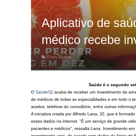
Aplicativo de saú
médico recebe in
Posts Exame
Saúde é o segundo seto
O
SaúdeS2
acaba de receber um investimento da ame
de médicos de todas as especialidades e em todo o te
aceitos, telefone do consultório, entre outras informaç
A iniciativa criada por Alfredo Lana, 32, que é formad
esses dados na internet. “É um serviço de grande uti
pacientes e médicos”, ressalta Lana. Investimento e
investimento-anjo, de acordo com dados da Anjos do B