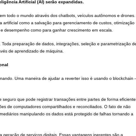
gência Artificial (AI) serão expandidas.
s em todo o mundo através dos chatbots, veículos autônomos e drones.
 artificial como a salvação para gerenciamento de custos, otimização
s e desempenho como para ganhar crescimento em escala.
. Toda preparação de dados, integrações, seleção e parametrização d
ravés de aprendizado de máquina.
onal
nando. Uma maneira de ajudar a reverter isso é usando o blockchain 
seguro que pode registrar transações entre partes de forma eficiente
hões de computadores compartilhados e reconciliados. O fato de não
rmediários manipulando os dados está protegido de falhas tornando a
a geração de serviços digitais. Essas vantagens inerentes são a