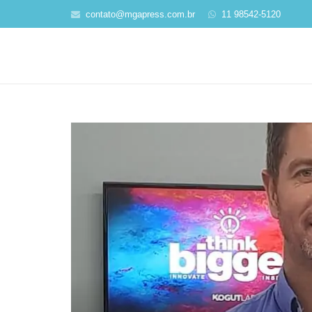
contato@mgapress.com.br
11 98542-5120