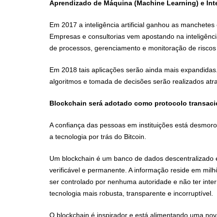
Aprendizado de Máquina (Machine Learning) e Inteli
Em 2017 a inteligência artificial ganhou as manchete
Empresas e consultorias vem apostando na inteligência
de processos, gerenciamento e monitoração de risco
Em 2018 tais aplicações serão ainda mais expandidas
algoritmos e tomada de decisões serão realizados at
Blockchain será adotado como protocolo transaci
A confiança das pessoas em instituições está desmoro
a tecnologia por trás do Bitcoin.
Um blockchain é um banco de dados descentralizado e 
verificável e permanente. A informação reside em mil
ser controlado por nenhuma autoridade e não ter inte
tecnologia mais robusta, transparente e incorruptível.
O blockchain é inspirador e está alimentando uma nov