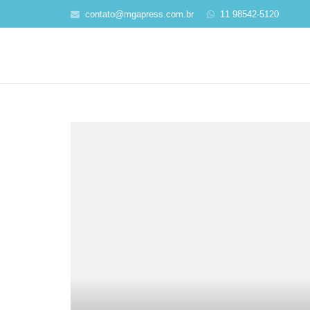
contato@mgapress.com.br
11 98542-5120