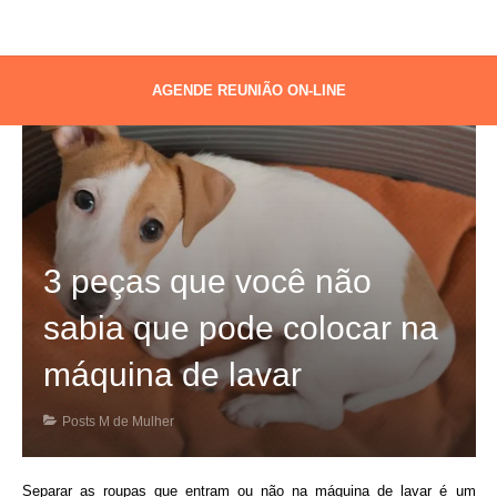
AGENDE REUNIÃO ON-LINE
3 peças que você não
sabia que pode colocar na
máquina de lavar
Posts M de Mulher
Separar as roupas
que
entram ou
não
na
máquina
de
lavar
é um